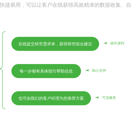
快捷易用，可以让客户在线获得高效精准的数据收集、
操作便利
在线提交研究需求单，获得研究组合建议
操作便利
签约并付款，然后开通问卷链接
贴心支持
每一步都有具体指引帮助信息
操作便利
客户将在线问卷链接推送到目标群体
贴
卓越在您将问卷导入到系统时全程提供电话、微信
可选服务
也可由我们的客户经理为您推荐方案
在线查看完成情况以及统计结果，在线交叉分析，导出数据
贴心支持
问卷支持PC、平板以及手机
可委托卓越代为优化或设计调研问卷并导入到系统中