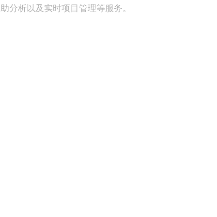
自助分析以及实时项目管理等服务。
心支持
操作便利
可选服务