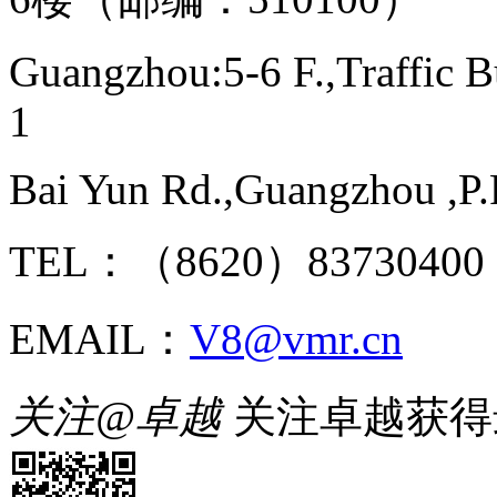
Guangzhou:5-6 F.,Traffic B
1
Bai Yun Rd.,Guangzhou ,P.
TEL：（8620）8373040
EMAIL：
V8@vmr.cn
关注@卓越
关注卓越获得